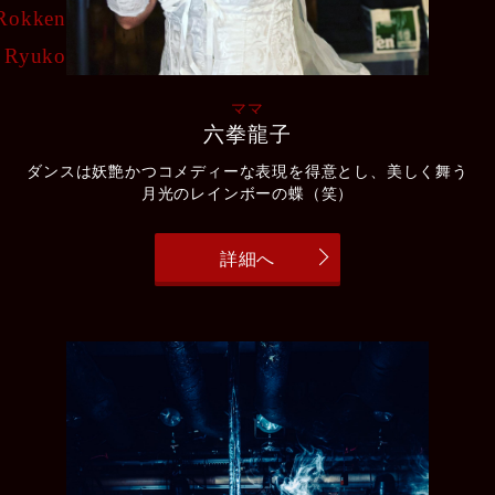
Rokken
Ryuko
ママ
六拳龍子
ダンスは妖艶かつコメディーな表現を得意とし、美しく舞う
月光のレインボーの蝶（笑）
詳細へ