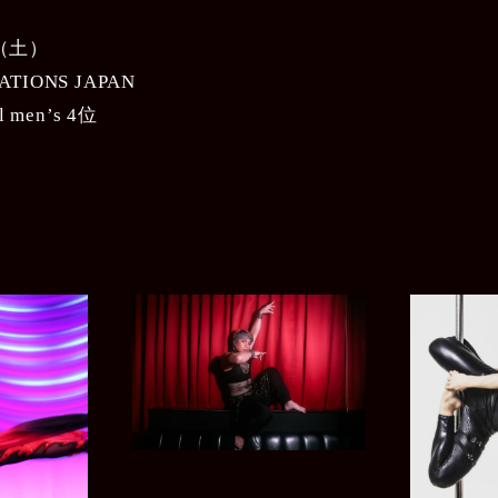
日（土）
ATIONS JAPAN
ol men’s 4位