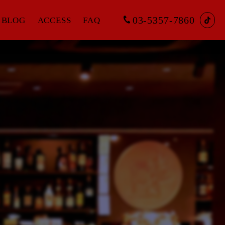
03-5357-7860
BLOG
ACCESS
FAQ