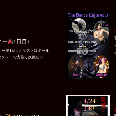
ィー
1日目♪
パーティー第1日目♪ ゲストはポール
セクシーで力強く妖艶なショ
ーの様子↓ 会場は大盛り上