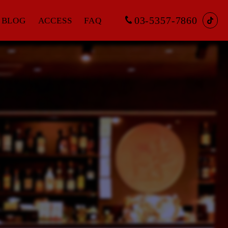
03-5357-7860
BLOG
ACCESS
FAQ