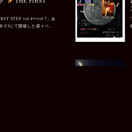
ント
THE FIRST
ST STEP vol.4〜vol.7」あ
AR E3にて開催した昼イベン
l.4〜vol.7」 ご来場いただいた
oubles Night レポート
Night 先日は《The Dance Unite
越しいただき、 本当にありがとうご
会場は終始笑顔と熱気に包