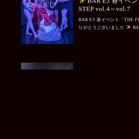
BAR E3 昼イベ
STEP vol.4～vol.7
BAR E3 昼イベント「THE FIR
りがとうございました
B
ト 「THE FIRST STEP vo
皆.....
2025年10月14日
The Dance Unite D
The Dance Unite Doubles 
Doubles Night》にお
ざいました。 おかげさまで
ま.....