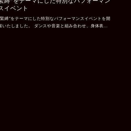
緊縛”をテーマにした特別なパフォーマン
スイベント
“緊縛”をテーマにした特別なパフォーマンスイベントを開
催いたしました。 ダンスや音楽と組み合わせ、身体表現
の美しさや繊細さを活かしたステージをお届けしました。
会場では、緊張感と躍動感が交わる独特の空間が広がり、
演者それ.....
2026年4月14日
Bar E3
1周年パーティー
3日目
Bar E3
1周年パーティー
第3日目 パーティー最終日の
日曜日は ゲストにバーレスクダンサー RITA GOLDIEさ
んをお迎えしました♪ 和風の装いで妖艶に美しく舞ってい
ただきました
RITAさんの美しさに会場は.....