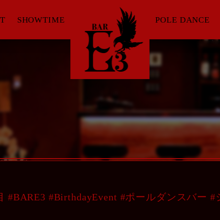
T
SHOWTIME
POLE DANCE
 #BARE3 #BirthdayEvent #ポールダンスバー