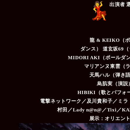
出演者 
龍 & KEIKO（
ダンス） 道玄坂69
MIDORI AKI（ポール
マリアンヌ東雲（
天馬ハル（弾き
烏肌実（演説
HIBIKI（歌とパフ
電撃ネットワーク／及川貴和子／ミラ
村田／Lady n@n@／Tixi／
展示：オリエン