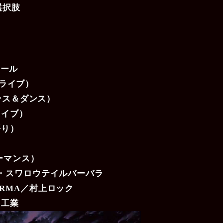
選択肢
ポール
（ライブ）
ダンス＆ダンス）
ライブ）
語り）
）
ォーマンス）
・スワロウテイルバーバラ
KARMA／村上ロック
ト工業