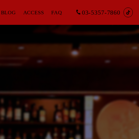
03-5357-7860
BLOG
ACCESS
FAQ