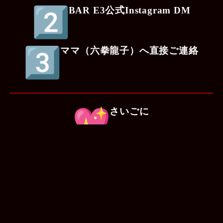
BAR E3公式Instagram DM
ママ（六拳龍子）へ直接ご連絡
さいごに
最初のステップは、
「誰でも楽しめる昼のショータイム」
をコン
セプトにした新シリーズです。
ポールダンスやアートパフォーマンスの中
で、