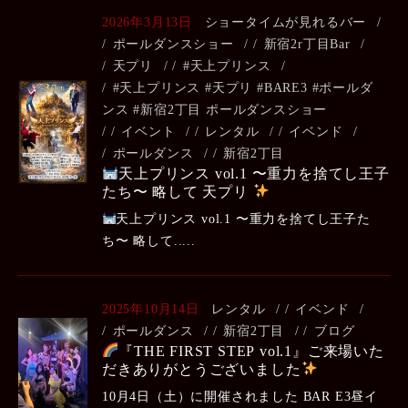
2026年3月13日
ショータイムが見れるバー
/
ポールダンスショー
/
新宿2r丁目Bar
/
天プリ
/
#天上プリンス
/
#天上プリンス #天プリ #BARE3 #ポールダ
ンス #新宿2丁目 ポールダンスショー
/
イベント
/
レンタル
/
イベンド
/
ポールダンス
/
新宿2丁目
天上プリンス vol.1 〜重力を捨てし王子
たち〜 略して 天プリ
天上プリンス vol.1 〜重力を捨てし王子た
ち〜 略して.....
2025年10月14日
レンタル
/
イベンド
/
ポールダンス
/
新宿2丁目
/
ブログ
『THE FIRST STEP vol.1』ご来場いた
だきありがとうございました
10月4日（土）に開催されました BAR E3昼イ