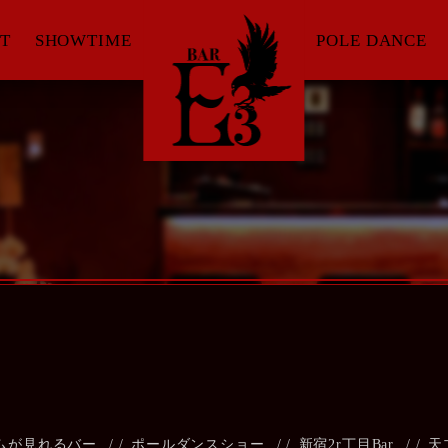
T
SHOWTIME
POLE DANCE
ムが見れるバー
/
ポールダンスショー
/
新宿2r丁目Bar
/
天