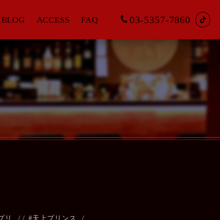
03-5357-7860
BLOG
ACCESS
FAQ
プリ
/
#天上プリンス
/