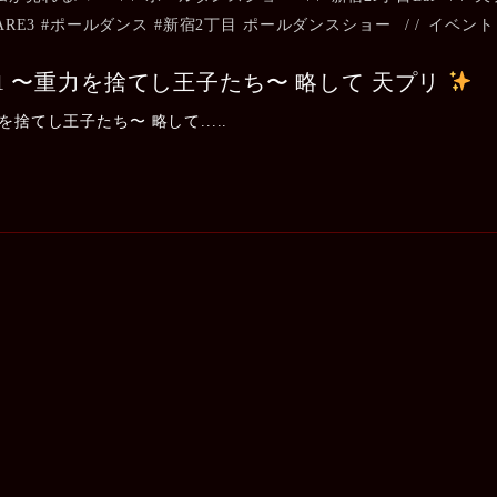
ARE3 #ポールダンス #新宿2丁目 ポールダンスショー
/
イベント
l.1 〜重力を捨てし王子たち〜 略して 天プリ
力を捨てし王子たち〜 略して.....